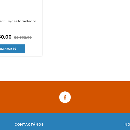
o
rtillo/destornillador
o 20v, Pretul
F
50.00
$2,302.00
CONTACTÁNOS
NO