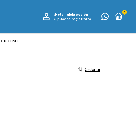
0
¡Hola!
Inicia sesión
O puedes registrarte
VOLUCIÓNES
Ordenar