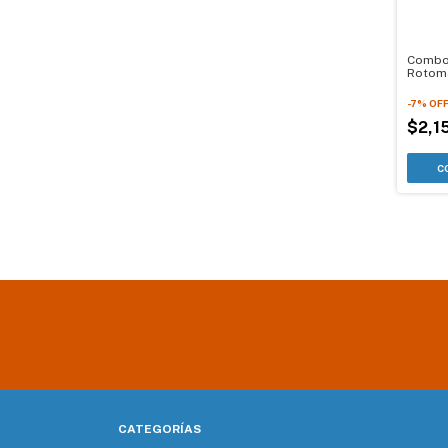
Comb
Rotoma
Impact
-
7
%
OF
$2,1
CATEGORÍAS