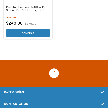
Pistola Eléctrica De 80 W Para
Silicón De 1/2", Truper, 103907,
PIPE-1/2-G
-
9
%
OFF
$249.00
$275.00
CATEGORÍAS
CONTACTÁNOS