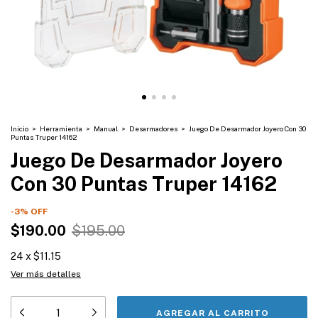
Inicio
>
Herramienta
>
Manual
>
Desarmadores
>
Juego De Desarmador Joyero Con 30
Puntas Truper 14162
Juego De Desarmador Joyero
Con 30 Puntas Truper 14162
-
3
%
OFF
$190.00
$195.00
24
x
$11.15
Ver más detalles