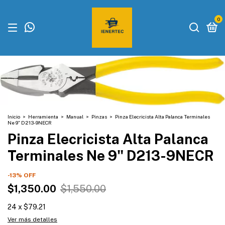
0
Inicio
>
Herramienta
>
Manual
>
Pinzas
>
Pinza Elecricista Alta Palanca Terminales
Ne 9" D213-9NECR
Pinza Elecricista Alta Palanca
Terminales Ne 9" D213-9NECR
-
13
%
OFF
$1,350.00
$1,550.00
24
x
$79.21
Ver más detalles